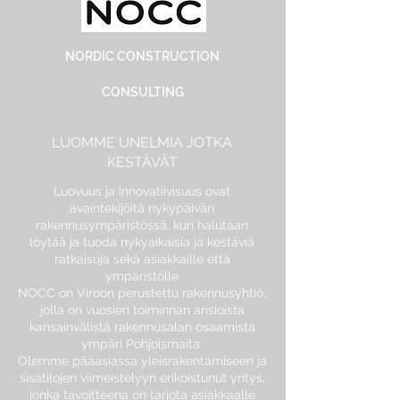
NORDIC CONSTRUCTION
CONSULTING
LUOMME UNELMIA JOTKA
KESTÄVÄT
Luovuus ja innovatiivisuus ovat
avaintekijöitä nykypäivän
rakennusympäristössä, kun halutaan
löytää ja tuoda nykyaikaisia ​​ja kestäviä
ratkaisuja sekä asiakkaille että
ympäristölle
NOCC on Viroon perustettu rakennusyhtiö,
jolla on vuosien toiminnan ansioista
kansainvälistä rakennusalan osaamista
ympäri Pohjoismaita.
Olemme pääasiassa yleisrakentamiseen ja
sisätilojen viimeistelyyn erikoistunut yritys,
jonka tavoitteena on tarjota asiakkaalle