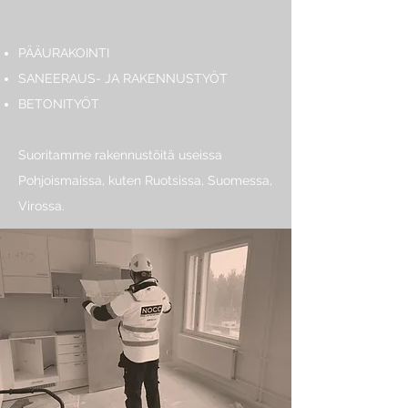
PÄÄURAKOINTI
SANEERAUS- JA RAKENNUSTYÖT
BETONITYÖT
Suoritamme rakennustöitä useissa
Pohjoismaissa, kuten Ruotsissa, Suomessa,
Virossa.