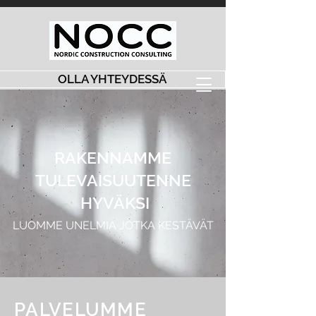
OLLA YHTEYDESSÄ
RAKENNAMME
TULEVAISUUTENNE
HYVÄKSI
LUOMME UNELMIA JOTKA KESTÄVÄT
PALVELUMME